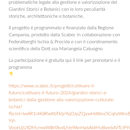
problematiche legate alla gestione e valorizzazione dei
Giardini Storici e Botanici con le loro peculiarità
storiche, architettoniche e botaniche.
Il progetto è programmato e finanziato dalla Regione
Campania, prodotto dalla Scabec in collaborazione con
Federalberghi Ischia & Procida e con il coordinamento
scientifico della Dott.ssa Mariangela Catuogno
La partecipazione è gratuita qui il link per prenotarsi e il
programma
https://www.scabec.it/progetti/coltivare-il-
futuro/coltivare-il-futuro-2024/giardini-storici-e-
botanici-dalla-gestione-alla-valorizzazione-culturale-
ischia?
fbclid=IwAR1i4K8RwKbTkljr9qOJpZQywHd8mz5CqhzWns
YzI-
VooeUjUIDMcmwWBr0tvdLhle9AnHa6AIdMvBoe6dVTciPY