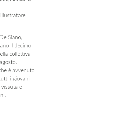
illustratore
 De Siano,
iano il decimo
lla collettiva
 agosto.
 che è avvenuto
utti i giovani
 vissuta e
nni.