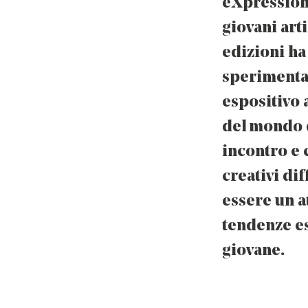
eXpressioni
giovani arti
edizioni ha
sperimenta
espositivo a
del mondo de
incontro e 
creativi dif
essere un a
tendenze es
giovane.