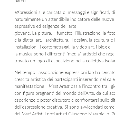
pareri.
eXpressioni si è caricata di messaggi e significati, 
naturalmente un attendibile indicatore delle nuov
espressive ed esigenze dell’arte
giovane. La pittura, il fumetto, l’illustrazione, la foto
e la digital art, l’architettura, il design, la scultura e 
installazioni, i cortometraggi, la video art, i blog e
la musica sono i differenti “media” artistici che neg
trovato un logo di esposizione nella collettiva i
Nel tempo l’associazione expressioni lab ha cercato 
crescita artistica dei partecipanti inserendo nel cal
manifestazione il
Meet Artist
ossia l’incontro tra i gi
con figure pregnanti del mondo dell’Arte, da cui acq
esperienze e poter discutere e confrontarsi sulle dif
dell’espressione creativa. Si sono avvicendati come
del
Meet Artist
: i noti artisti Giuseppe Maraniello (