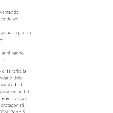
diventando
e tendenze
grafia, la grafica
le
li anni hanno
solana.
di favorire la
endario della
ovani artisti
uisire importati
ferenti visioni
 protagonisti
2006), Botto &